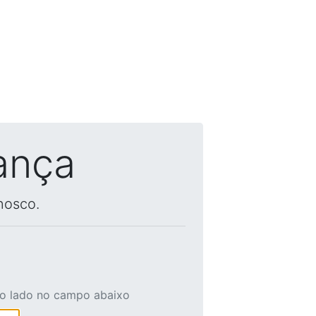
ança
nosco.
ao lado no campo abaixo