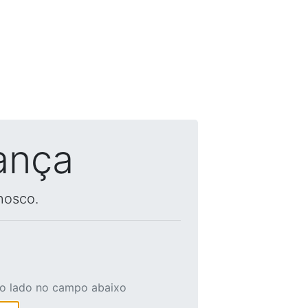
ança
nosco.
ao lado no campo abaixo