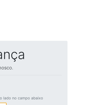
ança
nosco.
ao lado no campo abaixo