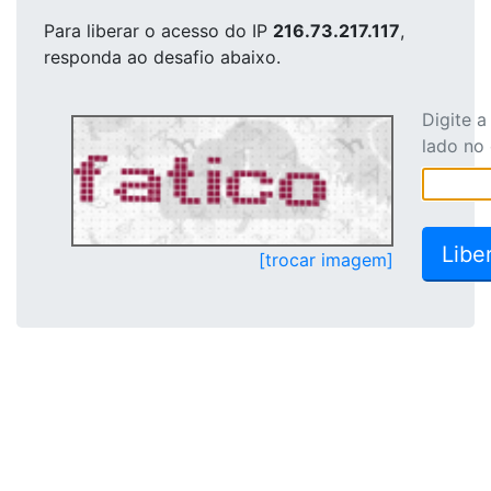
Para liberar o acesso
do IP
216.73.217.117
,
responda ao desafio abaixo.
Digite 
lado no
[trocar imagem]